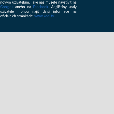
novým uživatelům. Také nás můžete navštívit na
Google+
anebo na
Facebook
.
Angličtiny znalý
uživatelé mohou najít další informace na
oficialních stránkách:
www.kodi.tv