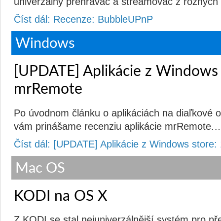
univerzálny prehrávač a streamovač z rôznyc
Číst dál: Recenze: BubbleUPnP
Windows
[UPDATE] Aplikácie z Windows s
mrRemote
Po úvodnom článku o aplikáciách na diaľkové 
vám prinášame recenziu aplikácie mrRemote.
Číst dál: [UPDATE] Aplikácie z Windows store
Mac OS
KODI na OS X
Z KODI se stal nejuniverzálnější systém pro př