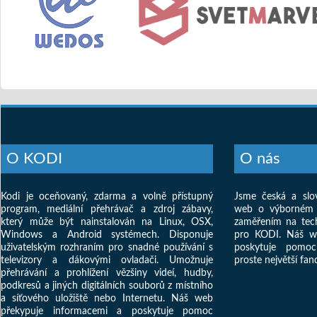
O KODI
O nás
Kodi je oceňovaný, zdarma a volně přístupný
Jsme česká a slov
program, mediální přehrávač a zdroj zábavy,
web o výborném
který může být nainstalován na Linux, OSX,
zaměřením na tec
Windows a Android systémech. Disponuje
pro KODI. Náš w
uživatelským rozhraním pro snadné používání s
poskytuje pomo
televizory a dákovými ovladači. Umožnuje
proste největší fa
přehrávání a prohlížení vězšiny videí, hudby,
podkresů a jiných digitálních souborů z místního
a síťového uložiště nebo Internetu. Náš web
překypuje informacemi a poskytuje pomoc