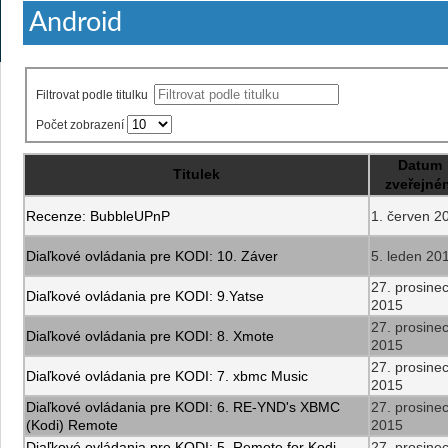
Android
Filtrovat podle titulku
Počet zobrazení
Datum
Titulek
zveřejnén
Recenze: BubbleUPnP
1. červen 2
Diaľkové ovládania pre KODI: 10. Záver
5. leden 20
27. prosine
Diaľkové ovládania pre KODI: 9.Yatse
2015
27. prosine
Diaľkové ovládania pre KODI: 8. Xmote
2015
27. prosine
Diaľkové ovládania pre KODI: 7. xbmc Music
2015
Diaľkové ovládania pre KODI: 6. RE-YND's XBMC
27. prosine
(Kodi) Remote
2015
Diaľkové ovládania pre KODI: 5. Remote for Kodi
27. prosine