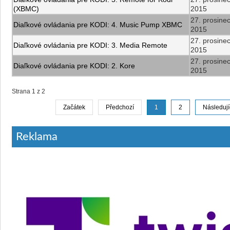
(XBMC)
2015
27. prosine
Diaľkové ovládania pre KODI: 4. Music Pump XBMC
2015
27. prosine
Diaľkové ovládania pre KODI: 3. Media Remote
2015
27. prosine
Diaľkové ovládania pre KODI: 2. Kore
2015
Strana 1 z 2
Začátek
Předchozí
1
2
Následují
Reklama